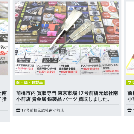
銀・錫・鉄製品
ブ
社南
前橋市内 買取専門 東京市場 17号前橋元総社南
前
 指
小前店 貴金属 銀製品 パーツ 買取しました。
小
17号前橋元総社南小前店