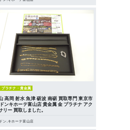
・プラチナ・貴金属
山 高岡 射水 魚津 砺波 南砺 買取専門 東京市
 ドンキホーテ富山店 貴金属 金 プラチナ アク
サリー 買取しました。
ドン.キホーテ富山店