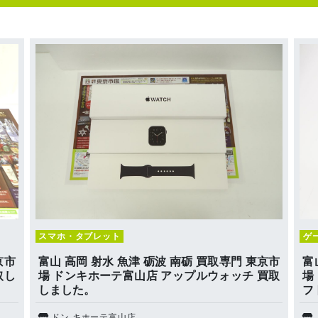
スマホ・タブレット
ゲ
京市
富山 高岡 射水 魚津 砺波 南砺 買取専門 東京市
富
取し
場 ドンキホーテ富山店 アップルウォッチ 買取
場
しました。
フ
ドン.キホーテ富山店