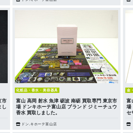
化粧品・香水・美容器具
金
京市
富山 高岡 射水 魚津 砺波 南砺 買取専門 東京市
富
まし
場 ドンキホーテ富山店 ブランド ジミーチュウ
場
香水 買取しました。
セ
ドン.キホーテ富山店