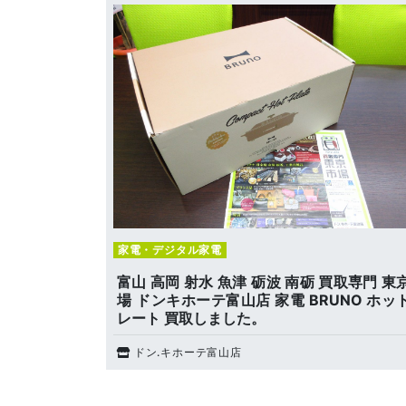
家電・デジタル家電
富山 高岡 射水 魚津 砺波 南砺 買取専門 東
場 ドンキホーテ富山店 家電 BRUNO ホッ
レート 買取しました。
ドン.キホーテ富山店