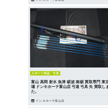
スポーツ用品・弓具
富山 高岡 射水 魚津 砺波 南砺 買取専門 東
場 ドンキホーテ富山店 弓道 弓具 矢 買取し
た。
ドン.キホーテ富山店