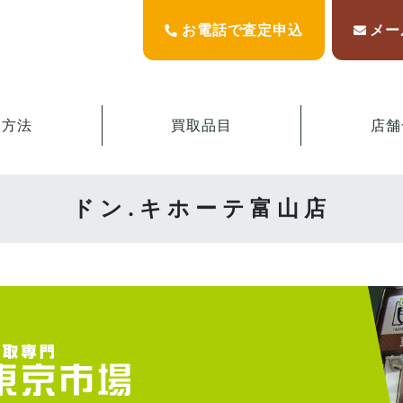
お電話で査定申込
メー
取方法
買取品目
店舗
ドン.キホーテ富山店