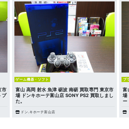
ゲーム機器・ソフト
ブ
京市
富山 高岡 射水 魚津 砺波 南砺 買取専門 東京市
富
トプ
場 ドンキホーテ富山店 SONY PS2 買取しまし
場
た。
ー
ドン.キホーテ富山店