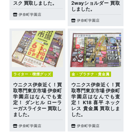
スク 買取しました。
2wayショルダー 買取
しました。
伊奈町学園店
伊奈町学園店
ライター・喫煙グッズ
金・プラチナ・貴金属
ウニクス伊奈近く！買
ウニクス伊奈近く！買
取専門東京市場 伊奈町
取専門東京市場 伊奈町
学園店はなんでも査
学園店はなんでも査
定！ ダンヒル ローラ
定！ K18 喜平 ネック
ーガスライター 買取し
レス 貴金属 買取しま
ました。
した。
伊奈町学園店
伊奈町学園店