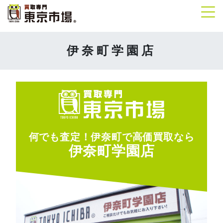
Tog
伊奈町学園店
何でも査定！伊奈町で高価買取なら
伊奈町学園店