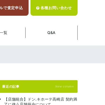
ルで査定申込
各種お問い合わせ
一覧
Q&A
最近の記事
New column
【店舗統合】ドン.キホーテ高崎店 契約満
了に伴う店舗統合について