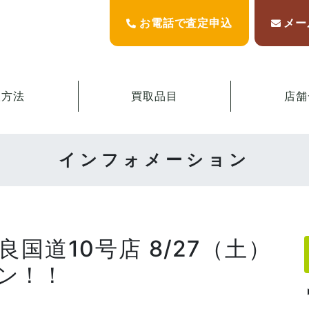
お電話で査定申込
メー
取方法
買取品目
店舗
インフォメーション
良国道10号店 8/27（土）
プン！！