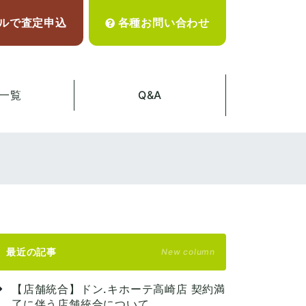
ルで査定申込
各種お問い合わせ
一覧
Q&A
最近の記事
New column
【店舗統合】ドン.キホーテ高崎店 契約満
了に伴う店舗統合について