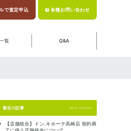
ルで査定申込
各種お問い合わせ
一覧
Q&A
最近の記事
New column
【店舗統合】ドン.キホーテ高崎店 契約満
了に伴う店舗統合について