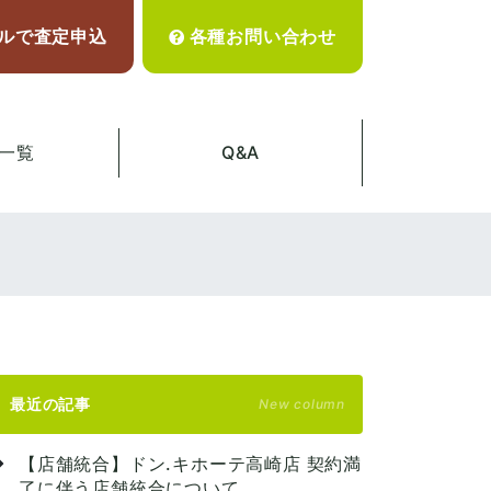
ルで査定申込
各種お問い合わせ
一覧
Q&A
最近の記事
New column
【店舗統合】ドン.キホーテ高崎店 契約満
了に伴う店舗統合について