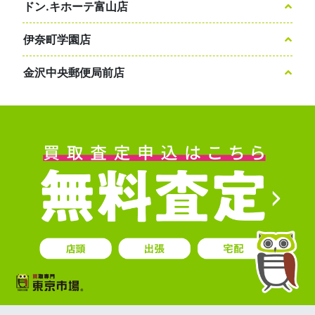
ドン.キホーテ富山店
伊奈町学園店
金沢中央郵便局前店