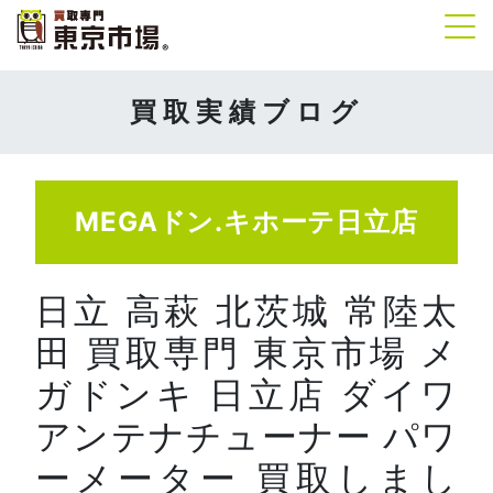
Tog
買取実績ブログ
MEGAドン.キホーテ日立店
日立 高萩 北茨城 常陸太
田 買取専門 東京市場 メ
ガドンキ 日立店 ダイワ
アンテナチューナー パワ
ーメーター 買取しまし