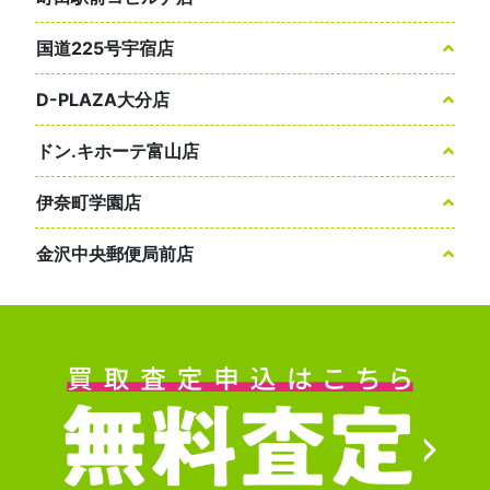
国道225号宇宿店
D-PLAZA大分店
ドン.キホーテ富山店
伊奈町学園店
金沢中央郵便局前店