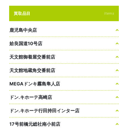
買取品目
Items
鹿児島中央店
姶良国道10号店
天文館御着屋交番前店
天文館地蔵角交番前店
MEGAドンキ霧島隼人店
ドン.キホーテ高崎店
ドン.キホーテ行田持田インター店
17号前橋元総社南小前店