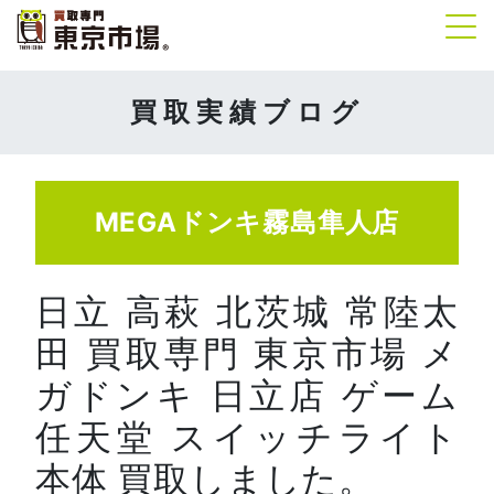
Tog
買取実績ブログ
MEGAドンキ霧島隼人店
日立 高萩 北茨城 常陸太
田 買取専門 東京市場 メ
ガドンキ 日立店 ゲーム
任天堂 スイッチライト
本体 買取しました。