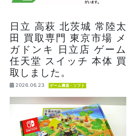
日立 高萩 北茨城 常陸太
田 買取専門 東京市場 メ
ガドンキ 日立店 ゲーム
任天堂 スイッチ 本体 買
取しました。
2026.06.23
ゲーム機器・ソフト