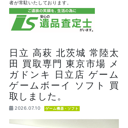
者が常駐いたしております。
日立 高萩 北茨城 常陸太
田 買取専門 東京市場 メ
ガドンキ 日立店 ゲーム
ゲームボーイ ソフト 買
取しました。
2026.07.10
ゲーム機器・ソフト