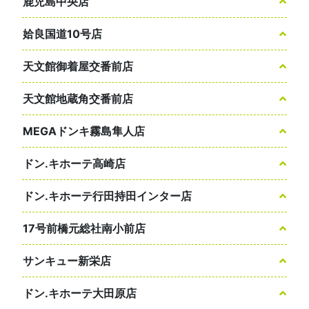
鹿児島中央店
姶良国道10号店
天文館御着屋交番前店
天文館地蔵角交番前店
MEGAドンキ霧島隼人店
ドン.キホーテ高崎店
ドン.キホーテ行田持田インター店
17号前橋元総社南小前店
サンキュー新栄店
ドン.キホーテ大田原店