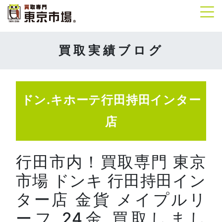
Tog
買取実績ブログ
ドン.キホーテ行田持田インター
店
行田市内！買取専門 東京
市場 ドンキ 行田持田イン
ター店 金貨 メイプルリ
ーフ 24金 買取しまし