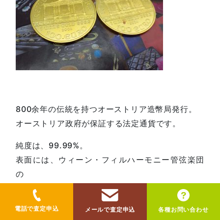
800余年の伝統を持つオーストリア造幣局発行。
オーストリア政府が保証する法定通貨です。
純度は、99.99%。
表面には、ウィーン・フィルハーモニー管弦楽団
の
定期演奏会場の「楽友協会：黄金の間のパイプオ
ルガン」
電話で査定申込
メールで査定申込
各種お問い合わせ
裏にはウィーンホルン、ハープ、ビオラ、バイオ