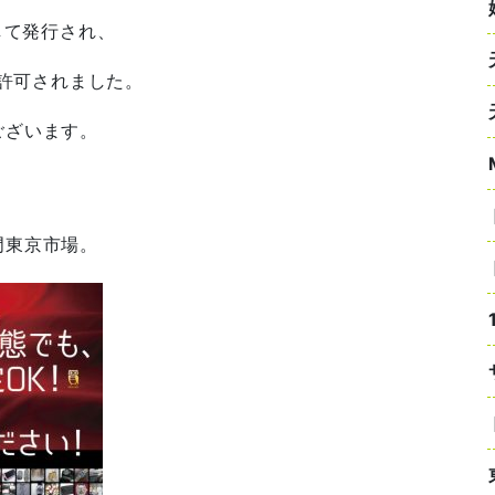
して発行され、
が許可されました。
ございます。
門東京市場。