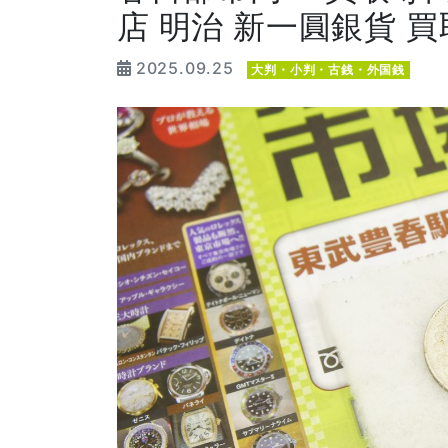
店 明治 新一圓銀貨 
2025.09.25
大判・小判・古銭・外国銭