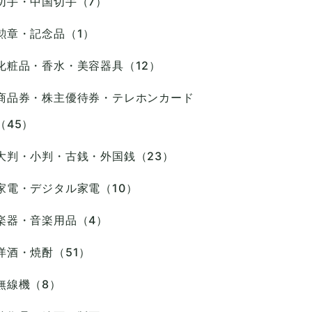
切手・中国切手（7）
勲章・記念品（1）
化粧品・香水・美容器具（12）
商品券・株主優待券・テレホンカード
（45）
大判・小判・古銭・外国銭（23）
家電・デジタル家電（10）
楽器・音楽用品（4）
洋酒・焼酎（51）
無線機（8）