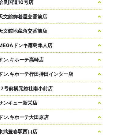
姶良国道10号店
天文館御着屋交番前店
天文館地蔵角交番前店
MEGAドンキ霧島隼人店
ドン.キホーテ高崎店
ドン.キホーテ行田持田インター店
17号前橋元総社南小前店
サンキュー新栄店
ドン.キホーテ大田原店
東武豊春駅西口店