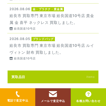
2026.08.06
金・プラチナ・貴金属
姶良市 買取専門 東京市場 姶良国道10号店 貴金
属 金 喜平 ネックレス 買取しました。
姶良国道10号店
2026.08.05
ブランドバッグ
姶良市 買取専門 東京市場 姶良国道10号店 ルイ
ヴィトン 財布 買取しました。
姶良国道10号店
買取品目
Items
鹿児島中央店
電話で査定申込
メールで査定申込
各種お問い合わせ
姶良国道10号店