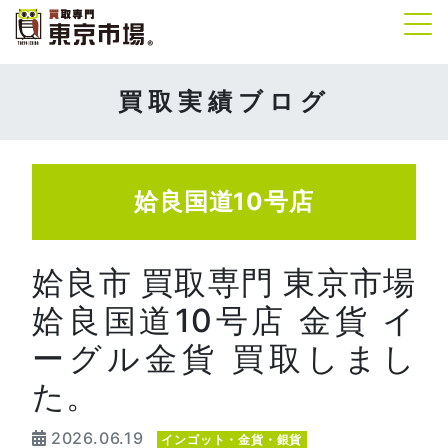
Tog
買取実績ブログ
姶良国道10号店
姶良市 買取専門 東京市場
姶良国道10号店 金貨 イ
ーグル金貨 買取しまし
た。
2026.06.19
インゴット・金貨・銀貨