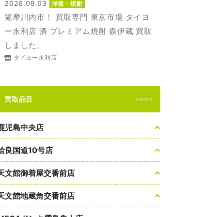
2026.08.03
洋酒・焼酎
薩摩川内市！ 買取専門 東京市場 タイヨ
ー永利店 酒 プレミアム焼酎 森伊蔵 買取
しました。
タイヨー永利店
買取品目
Items
鹿児島中央店
姶良国道10号店
天文館御着屋交番前店
天文館地蔵角交番前店