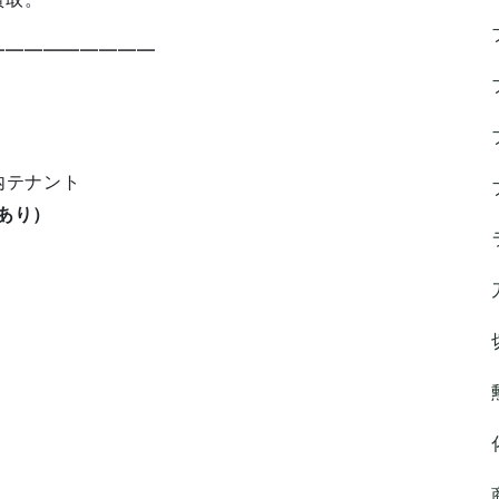
—————————
内テナント
あり）