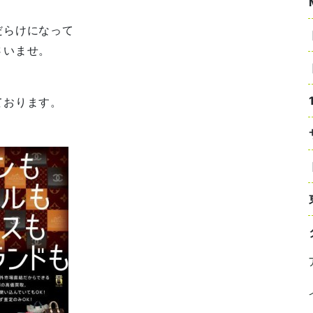
だらけになって
さいませ。
ております。
！