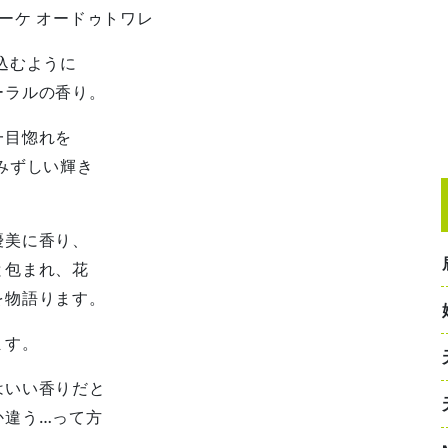
ーケ オードゥトワレ
込むように
ーラルの香り。
一目惚れを
みずしい輝き
優美に香り、
と包まれ、花
を物語ります。
ます。
はいい香りだと
か違う…って方
？