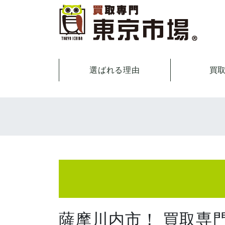
選ばれる理由
買
薩摩川内市！ 買取専