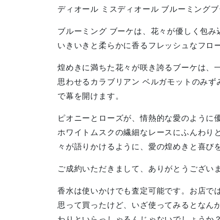
ディオール ミスディオール ブルーミングブ
ブルーミング ブーケは、花々が優しく包み
いきいきと柔らかに香るフレッシュなフロ
煌めきに満ちた花々が咲き誇るブーケは、
思わせるカラブリアン ベルガモットのみず
で幕を開けます。
ピオニーとローズが、情熱的な愛のように
ホワイトムスクの繊細なレースにふんわり
々が語りかけるように、愛の煌めきと喜び
ご成約いただきまして、ありがとうござい
香水は使いかけでも査定可能です。お店で
思って買ったけど、いざ使ってみるとなん
わりといらっしゃるんじゃないでしょうか