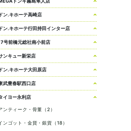
MEGAドンキ霧島隼人店
ドン.キホーテ高崎店
ドン.キホーテ行田持田インター店
17号前橋元総社南小前店
サンキュー新栄店
ドン.キホーテ大田原店
東武豊春駅西口店
タイヨー永利店
アンティーク・骨董（2）
インゴット・金貨・銀貨（18）