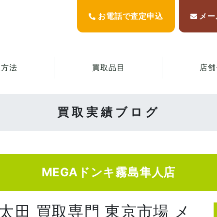
お電話で査定申込
メー
取方法
買取品目
店舗
買取実績ブログ
MEGAドンキ霧島隼人店
陸太田 買取専門 東京市場 メ