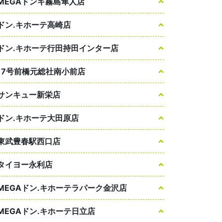
MEGAドンキ霧島隼人店
ドン.キホーテ高崎店
ドン.キホーテ行田持田インター店
17号前橋元総社南小前店
サンキュー新栄店
ドン.キホーテ大田原店
東武豊春駅西口店
タイヨー永利店
MEGAドン.キホーテラパーク金沢店
MEGAドン.キホーテ日立店