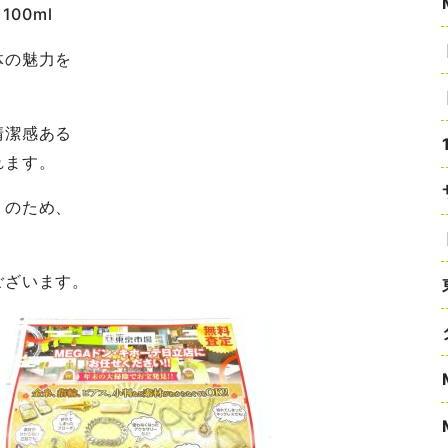
00ml
体の魅力を
清潔感ある
れます。
りのため、
ございます。