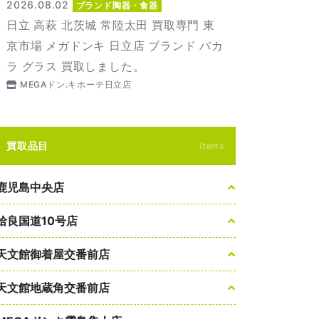
2026.08.02
ブランド陶器・食器
日立 高萩 北茨城 常陸太田 買取専門 東
京市場 メガドンキ 日立店 ブランド バカ
ラ グラス 買取しました。
MEGAドン.キホーテ日立店
買取品目
Items
鹿児島中央店
姶良国道10号店
天文館御着屋交番前店
天文館地蔵角交番前店