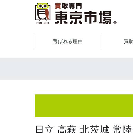
選ばれる理由
買
日立 高萩 北茨城 常