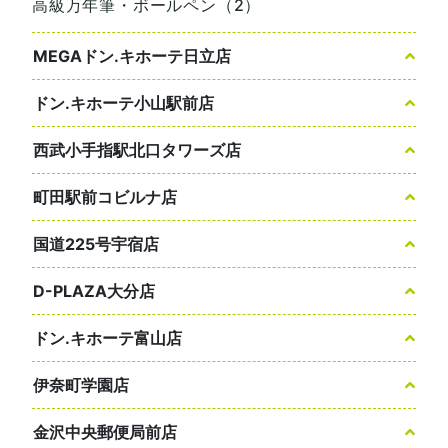
高級万年筆・ボールペン（2）
MEGAドン.キホーテ日立店
ドン.キホーテ小山駅前店
西武小手指駅北口タワーズ店
町田駅前コビルナ店
国道225号宇宿店
D-PLAZA大分店
ドン.キホーテ富山店
伊奈町学園店
金沢中央郵便局前店