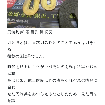
刀装具 縁 頭 目貫 鍔 切羽
刀装具とは、日本刀の外装のことで元々は刀を守
る
役割の保護具でした。
時代を経るにしたがい歴史に名を残す将軍や戦国
武将
をはじめ、武士階級以外の者もそれぞれの嗜好に
合わ
せた刀装具をあつらえるなどしたため、見た目を
意識