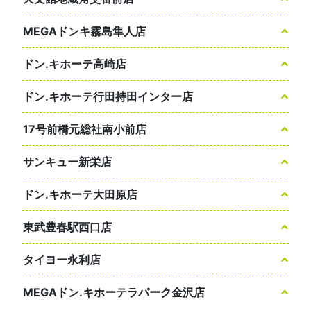
MEGAドンキ霧島隼人店
ドン.キホーテ高崎店
ドン.キホーテ行田持田インター店
17号前橋元総社南小前店
サンキュー新栄店
ドン.キホーテ大田原店
東武豊春駅西口店
タイヨー永利店
MEGAドン.キホーテラパーク金沢店