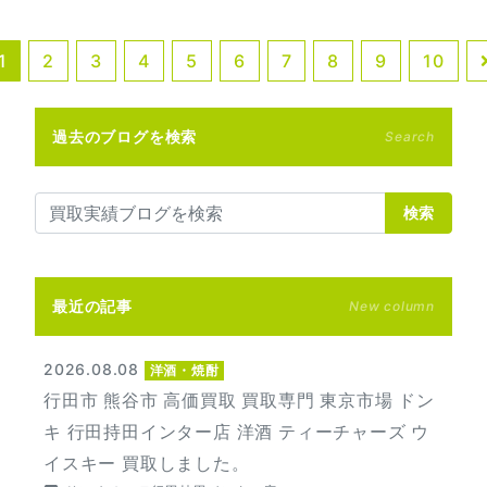
1
2
3
4
5
6
7
8
9
10
過去のブログを検索
Search
検索
最近の記事
New column
2026.08.08
洋酒・焼酎
行田市 熊谷市 高価買取 買取専門 東京市場 ドン
キ 行田持田インター店 洋酒 ティーチャーズ ウ
イスキー 買取しました。