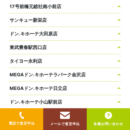
17号前橋元総社南小前店
サンキュー新栄店
ドン.キホーテ大田原店
東武豊春駅西口店
タイヨー永利店
MEGAドン.キホーテラパーク金沢店
MEGAドン.キホーテ日立店
ドン.キホーテ小山駅前店
西武小手指駅北口タワーズ店
電話で査定申込
メールで査定申込
各種お問い合わせ
町田駅前コビルナ店