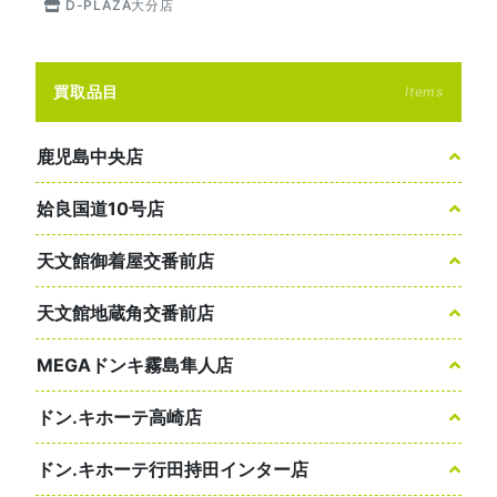
D-PLAZA大分店
買取品目
Items
鹿児島中央店
姶良国道10号店
天文館御着屋交番前店
天文館地蔵角交番前店
MEGAドンキ霧島隼人店
ドン.キホーテ高崎店
ドン.キホーテ行田持田インター店