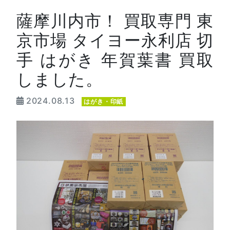
薩摩川内市！ 買取専門 東
京市場 タイヨー永利店 切
手 はがき 年賀葉書 買取
しました。
2024.08.13
はがき・印紙