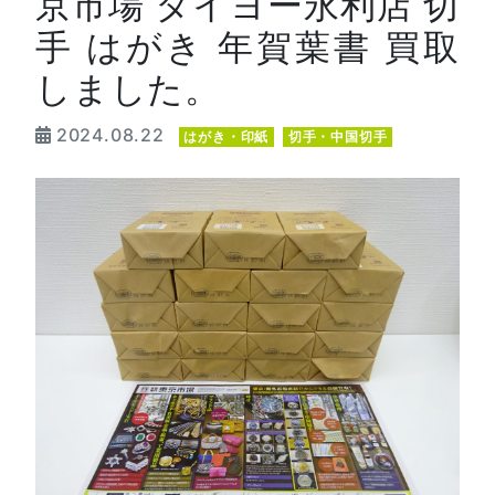
京市場 タイヨー永利店 切
手 はがき 年賀葉書 買取
しました。
2024.08.22
はがき・印紙
切手・中国切手