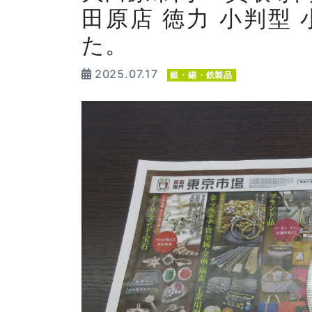
田原店 徳力 小判型
た。
2025.07.17
銀・錫・鉄製品