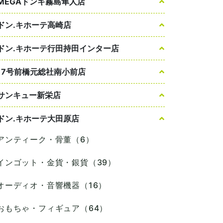
MEGAドンキ霧島隼人店
ドン.キホーテ高崎店
ドン.キホーテ行田持田インター店
17号前橋元総社南小前店
サンキュー新栄店
ドン.キホーテ大田原店
アンティーク・骨董（6）
インゴット・金貨・銀貨（39）
オーディオ・音響機器（16）
おもちゃ・フィギュア（64）