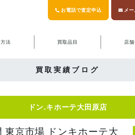
お電話で査定申込
メー
取方法
買取品目
店舗
買取実績ブログ
ドン.キホーテ大田原店
門 東京市場 ドンキホーテ大