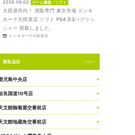
2026.08.02
ゲーム機器・ソフト
大田原市内！ 買取専門 東京市場 ドンキ
ホーテ大田原店 ソフト PS4 D3パブリッ
シャー 買取しました。
ドン.キホーテ大田原店
買取品目
Items
鹿児島中央店
姶良国道10号店
天文館御着屋交番前店
天文館地蔵角交番前店