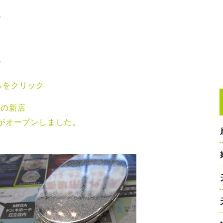
ク
ク
らをクリック
望の新店
がオープンしました。