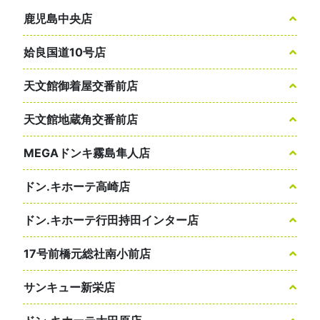
鹿児島中央店
姶良国道10号店
天文館御着屋交番前店
天文館地蔵角交番前店
MEGAドンキ霧島隼人店
ドン.キホーテ高崎店
ドン.キホーテ行田持田インター店
17号前橋元総社南小前店
サンキュー新栄店