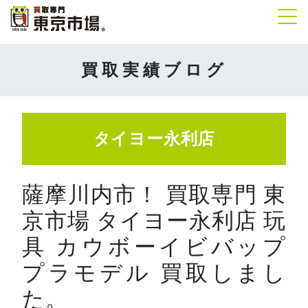
Tog
買取実績ブログ
タイヨー永利店
薩摩川内市！ 買取専門 東
京市場 タイヨー永利店 玩
具 カウボーイビバップ
プラモデル 買取しまし
た。