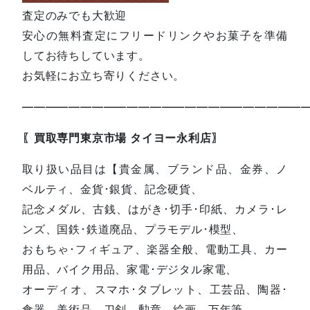
査定のみでも大歓迎
安心の無料査定にフリードリンクやお菓子を準備
してお待ちしています。
お気軽にお立ち寄りください。
—————————————————————————
〖買取専門東京市場 タイヨー永利店〗
取り扱い品目は【貴金属、ブランド品、金券、ノ
ベルティ、金貨･銀貨、記念硬貨、
記念メダル、古銭、はがき･切手･印紙、カメラ･レ
ンズ、国鉄･鉄道廃品、プラモデル･模型、
おもちゃ･フィギュア、楽器全般、電動工具、カー
用品、バイク用品、家電･デジタル家電、
オーディオ、スマホ･タブレット、工芸品、陶器･
食器、美術品、刀剣、勲章、絵画、万年筆、