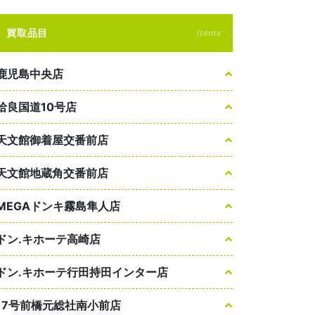
買取品目
Items
鹿児島中央店
姶良国道10号店
天文館御着屋交番前店
天文館地蔵角交番前店
MEGAドンキ霧島隼人店
ドン.キホーテ高崎店
ドン.キホーテ行田持田インター店
17号前橋元総社南小前店