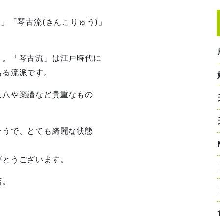
」「琴古流(きんこりゅう)」
」。「琴古流」は江戸時代に
ある流派です。
尺八や楽譜など貴重なもの
そうで、とても綺麗な状態
がとうございます。
店。