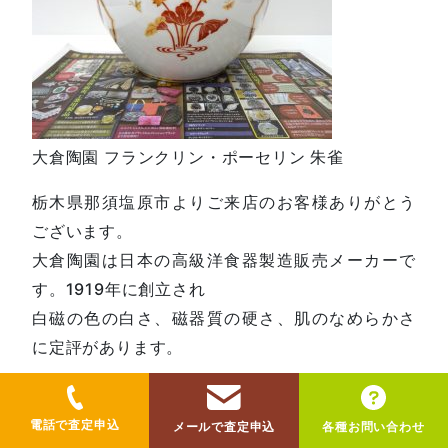
大倉陶園 フランクリン・ポーセリン 朱雀
栃木県那須塩原市よりご来店のお客様ありがとう
ございます。
大倉陶園は日本の高級洋食器製造販売メーカーで
す。1919年に創立され
白磁の色の白さ、磁器質の硬さ、肌のなめらかさ
に定評があります。
フランクリン・ポーセリンは、アメリカの有名な
通信販売会社である
電話で査定申込
メールで査定申込
各種お問い合わせ