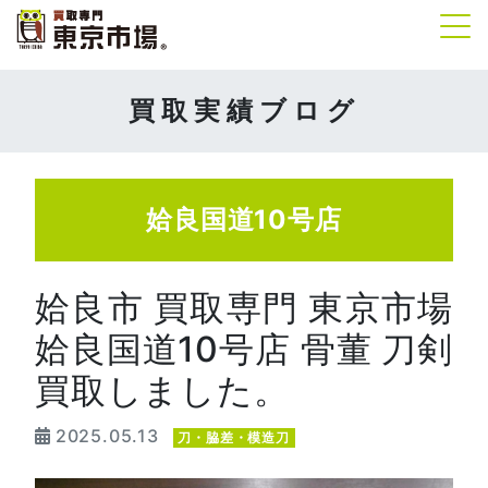
Tog
買取実績ブログ
姶良国道10号店
姶良市 買取専門 東京市場
姶良国道10号店 骨董 刀剣
買取しました。
2025.05.13
刀・脇差・模造刀