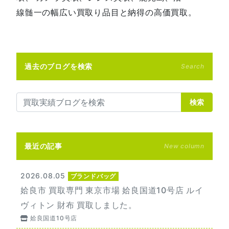
線髄一の幅広い買取り品目と納得の高価買取。
過去のブログを検索
Search
検索
最近の記事
New column
2026.08.05
ブランドバッグ
姶良市 買取専門 東京市場 姶良国道10号店 ルイ
ヴィトン 財布 買取しました。
姶良国道10号店