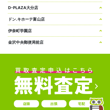
D-PLAZA大分店
ドン.キホーテ富山店
伊奈町学園店
金沢中央郵便局前店