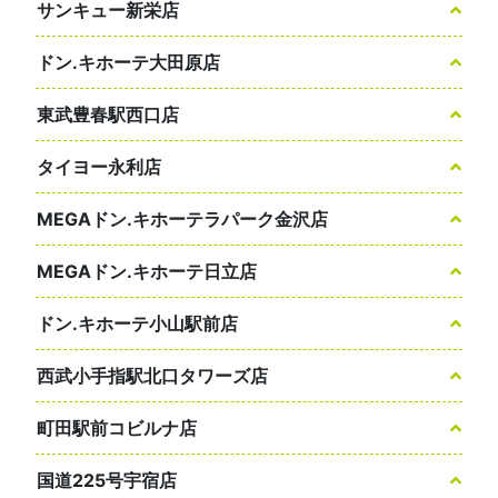
サンキュー新栄店
ドン.キホーテ大田原店
東武豊春駅西口店
タイヨー永利店
MEGAドン.キホーテラパーク金沢店
MEGAドン.キホーテ日立店
ドン.キホーテ小山駅前店
西武小手指駅北口タワーズ店
町田駅前コビルナ店
国道225号宇宿店