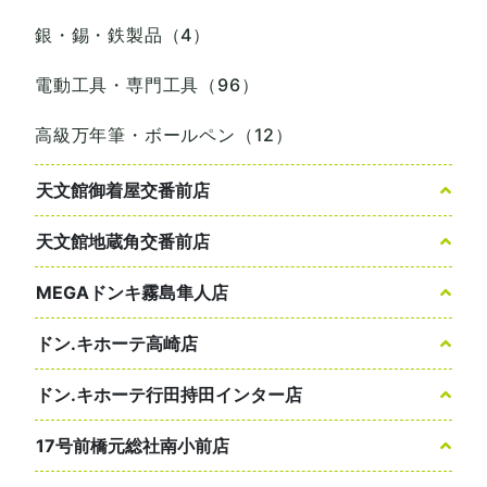
銀・錫・鉄製品（4）
電動工具・専門工具（96）
高級万年筆・ボールペン（12）
天文館御着屋交番前店
天文館地蔵角交番前店
MEGAドンキ霧島隼人店
ドン.キホーテ高崎店
ドン.キホーテ行田持田インター店
17号前橋元総社南小前店