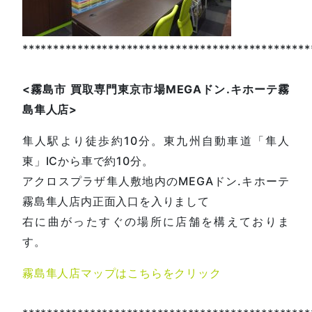
***********************************************
<
霧島市
買取専門東京市場
MEGA
ドン
.
キホーテ霧
島隼人店
>
隼人駅より徒歩約10分。東九州自動車道「隼人
東」ICから車で約10分。
アクロスプラザ隼人敷地内のMEGAドン.キホーテ
霧島隼人店内正面入口を入りまして
右に曲がったすぐの場所に店舗を構えておりま
す。
霧島隼人店マップはこちらをクリック