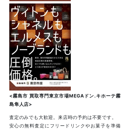
<
霧島市
買取専門東京市場
MEGA
ドン
.
キホーテ霧
島隼人店
>
査定のみでも大歓迎。来店時の予約は不要です。
安心の無料査定にフリードリンクやお菓子を準備