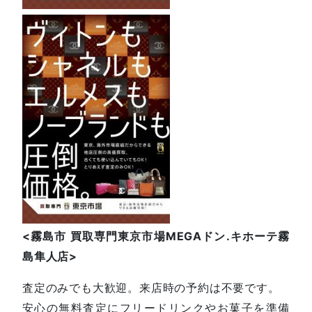
<
霧島市
買取専門東京市場
MEGA
ドン
.
キホーテ霧
島隼人店
>
査定のみでも大歓迎。来店時の予約は不要です。
安心の無料査定にフリードリンクやお菓子を準備