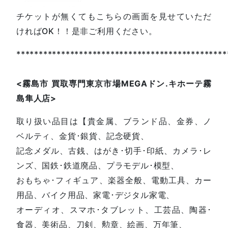
チケットが無くてもこちらの画面を見せていただ
ければOK！！是非ご利用ください。
***********************************************
<
霧島市
買取専門東京市場
MEGA
ドン
.
キホーテ霧
島隼人店
>
取り扱い品目は【貴金属、ブランド品、金券、ノ
ベルティ、金貨･銀貨、記念硬貨、
記念メダル、古銭、はがき･切手･印紙、カメラ･レ
ンズ、国鉄･鉄道廃品、プラモデル･模型、
おもちゃ･フィギュア、楽器全般、電動工具、カー
用品、バイク用品、家電･デジタル家電、
オーディオ、スマホ･タブレット、工芸品、陶器･
食器、美術品、刀剣、勲章、絵画、万年筆、