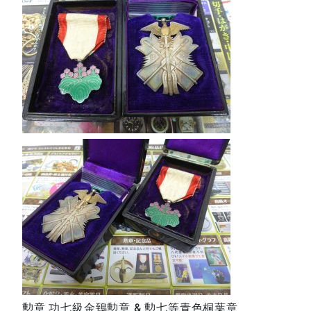
勲章 功七級金鵄勲章 & 勲七等青色桐葉章