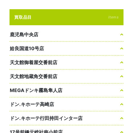
買取品目
Items
鹿児島中央店
姶良国道10号店
天文館御着屋交番前店
天文館地蔵角交番前店
MEGAドンキ霧島隼人店
ドン.キホーテ高崎店
ドン.キホーテ行田持田インター店
17号前橋元総社南小前店