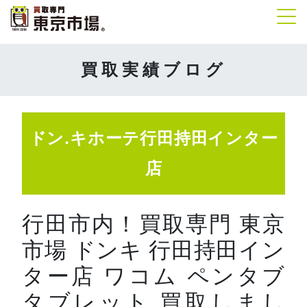
Tog
買取実績ブログ
ドン.キホーテ行田持田インター
店
行田市内！買取専門 東京
市場 ドンキ 行田持田イン
ター店 ワコム ペンタブ
タブレット 買取しまし