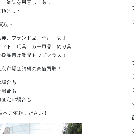
子、雑誌を用意してあり
在頂けます。
買取＞
品券、ブランド品、時計、切手
ソフト、玩具、カー用品、釣り具
取扱品目は業界トップクラス！
東京市場は納得の高価買取！
の場合も！
の場合も！
額査定の場合も！
店へご依頼ください！