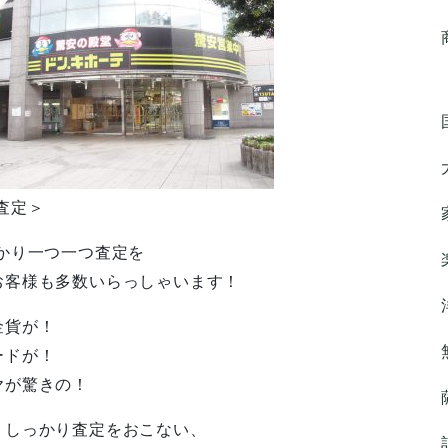
査定＞
かり一つ一つ査定を
お客様も多数いらっしゃいます！
金貨が！
ードが！
ヤが驚きの！
、しっかり査定をおこない、