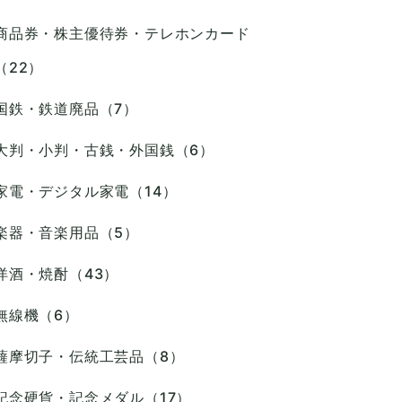
商品券・株主優待券・テレホンカード
（22）
国鉄・鉄道廃品（7）
大判・小判・古銭・外国銭（6）
家電・デジタル家電（14）
楽器・音楽用品（5）
洋酒・焼酎（43）
無線機（6）
薩摩切子・伝統工芸品（8）
記念硬貨・記念メダル（17）