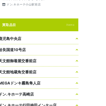
ドン.キホーテ小山駅前店
買取品目
Items
鹿児島中央店
姶良国道10号店
天文館御着屋交番前店
天文館地蔵角交番前店
MEGAドンキ霧島隼人店
ドン.キホーテ高崎店
ドン.キホーテ行田持田インター店