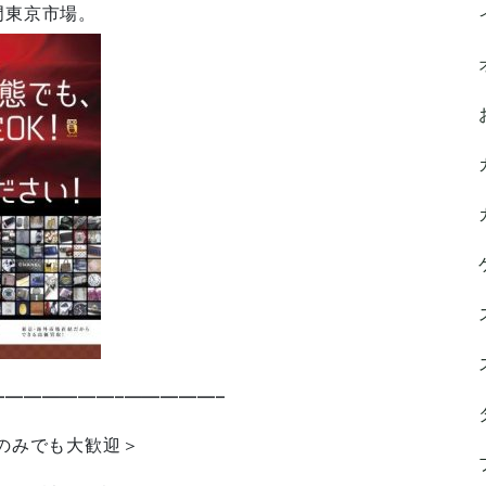
門東京市場。
——————–—————–
のみでも大歓迎＞