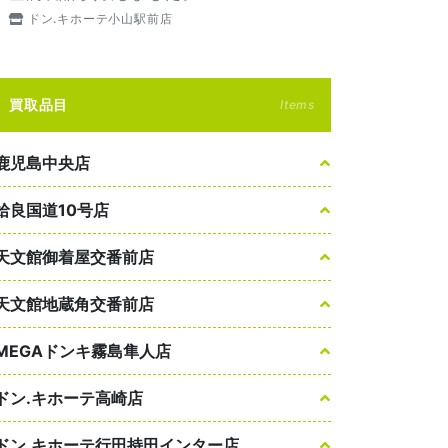
ドン.キホーテ小山駅前店
買取品目
Items
鹿児島中央店
姶良国道10号店
天文館御着屋交番前店
天文館地蔵角交番前店
MEGAドンキ霧島隼人店
ドン.キホーテ高崎店
ドン.キホーテ行田持田インター店