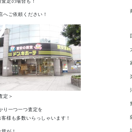
額査定の場合も！
店へご依頼ください！
査定＞
かり一つ一つ査定を
お客様も多数いらっしゃいます！
金貨が！