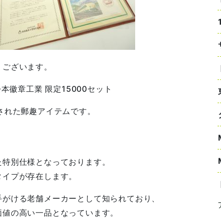
うございます。
本徽章工業 限定15000セット
された郵趣アイテムです。
た特別仕様となっております。
タイプが存在します。
手がける老舗メーカーとして知られており、
価値の高い一品となっています。