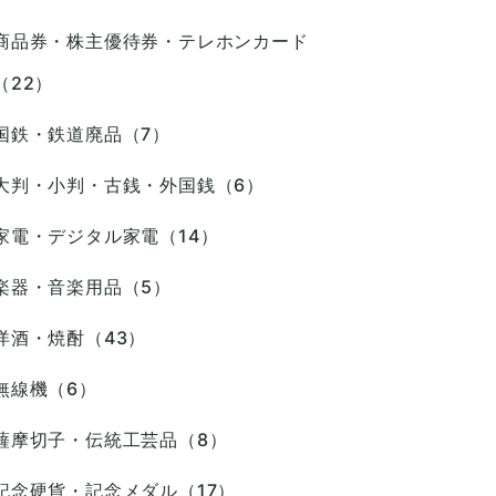
商品券・株主優待券・テレホンカード
（22）
国鉄・鉄道廃品（7）
大判・小判・古銭・外国銭（6）
家電・デジタル家電（14）
楽器・音楽用品（5）
洋酒・焼酎（43）
無線機（6）
薩摩切子・伝統工芸品（8）
記念硬貨・記念メダル（17）