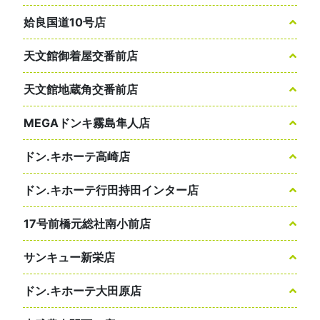
姶良国道10号店
天文館御着屋交番前店
天文館地蔵角交番前店
MEGAドンキ霧島隼人店
ドン.キホーテ高崎店
ドン.キホーテ行田持田インター店
17号前橋元総社南小前店
サンキュー新栄店
ドン.キホーテ大田原店