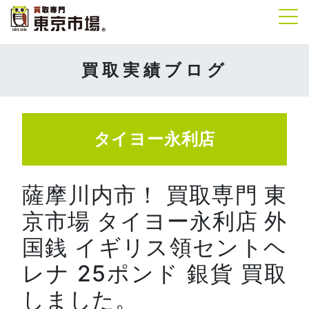
Tog
買取実績ブログ
タイヨー永利店
薩摩川内市！ 買取専門 東
京市場 タイヨー永利店 外
国銭 イギリス領セントヘ
レナ 25ポンド 銀貨 買取
しました。