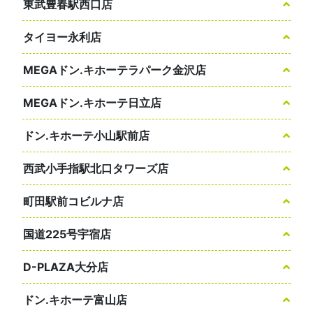
東武豊春駅西口店
タイヨー永利店
MEGAドン.キホーテラパーク金沢店
MEGAドン.キホーテ日立店
ドン.キホーテ小山駅前店
西武小手指駅北口タワーズ店
町田駅前コビルナ店
国道225号宇宿店
D-PLAZA大分店
ドン.キホーテ富山店