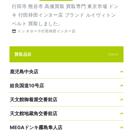
行田市 熊谷市 高価買取 買取専門 東京市場 ドン
キ 行田持田インター店 ブランド ルイヴィトン
ベルト 買取しました。
ドン.キホーテ行田持田インター店
買取品目
Items
鹿児島中央店
姶良国道10号店
天文館御着屋交番前店
天文館地蔵角交番前店
MEGAドンキ霧島隼人店