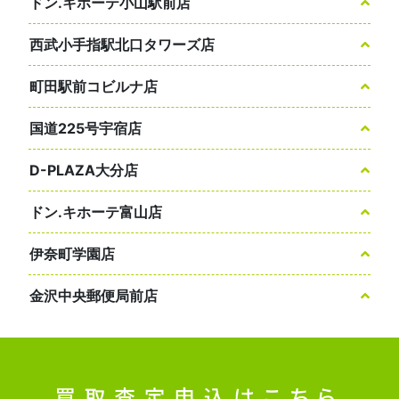
ドン.キホーテ小山駅前店
西武小手指駅北口タワーズ店
町田駅前コビルナ店
国道225号宇宿店
D-PLAZA大分店
ドン.キホーテ富山店
伊奈町学園店
金沢中央郵便局前店