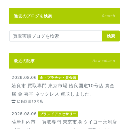
過去のブログを検索
Search
検索
最近の記事
New column
2026.08.06
金・プラチナ・貴金属
姶良市 買取専門 東京市場 姶良国道10号店 貴金
属 金 喜平 ネックレス 買取しました。
姶良国道10号店
2026.08.06
ブランドアクセサリー
薩摩川内市！ 買取専門 東京市場 タイヨー永利店