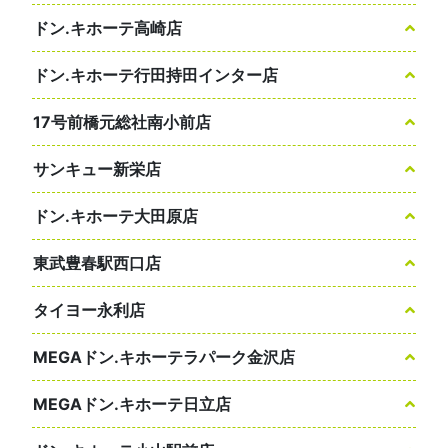
ドン.キホーテ高崎店
ドン.キホーテ行田持田インター店
17号前橋元総社南小前店
サンキュー新栄店
ドン.キホーテ大田原店
東武豊春駅西口店
タイヨー永利店
MEGAドン.キホーテラパーク金沢店
MEGAドン.キホーテ日立店