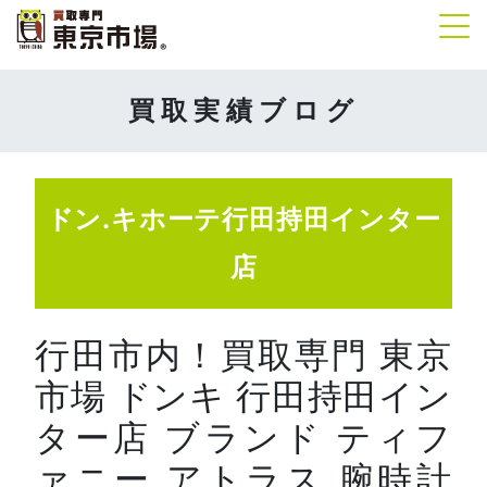
Tog
買取実績ブログ
ドン.キホーテ行田持田インター
店
行田市内！買取専門 東京
市場 ドンキ 行田持田イン
ター店 ブランド ティフ
ァニー アトラス 腕時計