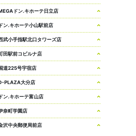
MEGAドン.キホーテ日立店
ドン.キホーテ小山駅前店
西武小手指駅北口タワーズ店
町田駅前コビルナ店
国道225号宇宿店
D-PLAZA大分店
ドン.キホーテ富山店
伊奈町学園店
金沢中央郵便局前店