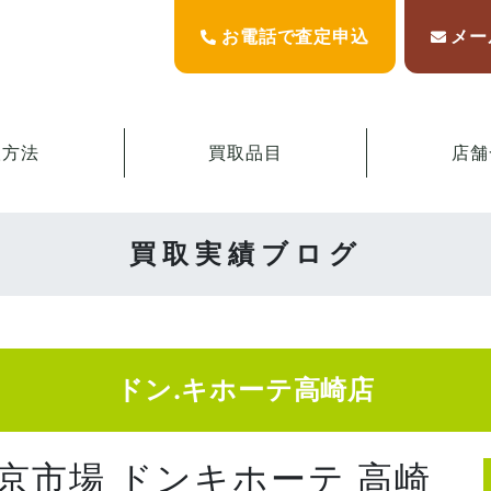
お電話で査定申込
メー
取方法
買取品目
店舗
買取実績ブログ
ドン.キホーテ高崎店
東京市場 ドンキホーテ 高崎