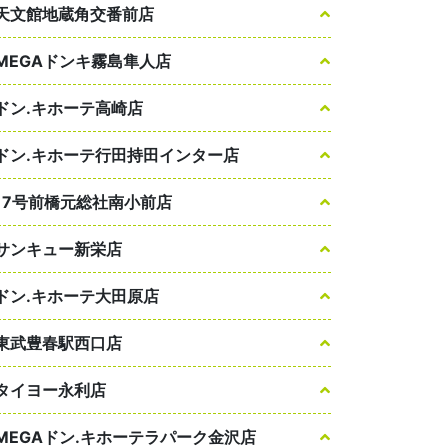
天文館地蔵角交番前店
MEGAドンキ霧島隼人店
ドン.キホーテ高崎店
ドン.キホーテ行田持田インター店
17号前橋元総社南小前店
サンキュー新栄店
ドン.キホーテ大田原店
東武豊春駅西口店
タイヨー永利店
MEGAドン.キホーテラパーク金沢店