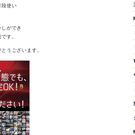
普段使い
。
外しができ
能です。
がとうございます。