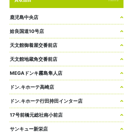
鹿児島中央店
姶良国道10号店
天文館御着屋交番前店
天文館地蔵角交番前店
MEGAドンキ霧島隼人店
ドン.キホーテ高崎店
ドン.キホーテ行田持田インター店
17号前橋元総社南小前店
サンキュー新栄店