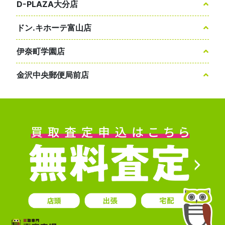
D-PLAZA大分店
ドン.キホーテ富山店
伊奈町学園店
金沢中央郵便局前店