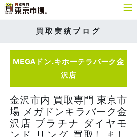
Tog
買取実績ブログ
MEGAドン.キホーテラパーク金
沢店
金沢市内 買取専門 東京市
場 メガドンキラパーク金
沢店 プラチナ ダイヤモ
ンド リング 買取しまし