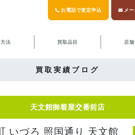
お電話で査定申込
メー
取方法
買取品目
店舗
買取実績ブログ
天文館御着屋交番前店
町 いづろ 照国通り 天文館