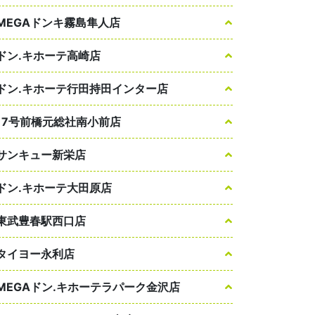
MEGAドンキ霧島隼人店
ドン.キホーテ高崎店
ドン.キホーテ行田持田インター店
17号前橋元総社南小前店
サンキュー新栄店
ドン.キホーテ大田原店
東武豊春駅西口店
タイヨー永利店
MEGAドン.キホーテラパーク金沢店