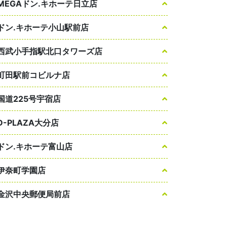
MEGAドン.キホーテ日立店
ドン.キホーテ小山駅前店
西武小手指駅北口タワーズ店
町田駅前コビルナ店
国道225号宇宿店
D-PLAZA大分店
ドン.キホーテ富山店
伊奈町学園店
金沢中央郵便局前店