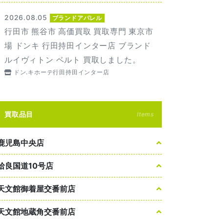
2026.08.05
ブランドアパレル
行田市 熊谷市 高価買取 買取専門 東京市
場 ドンキ 行田持田インター店 ブランド
ルイヴィトン ベルト 買取しました。
ドン.キホーテ行田持田インター店
買取品目
Items
鹿児島中央店
姶良国道10号店
天文館御着屋交番前店
天文館地蔵角交番前店