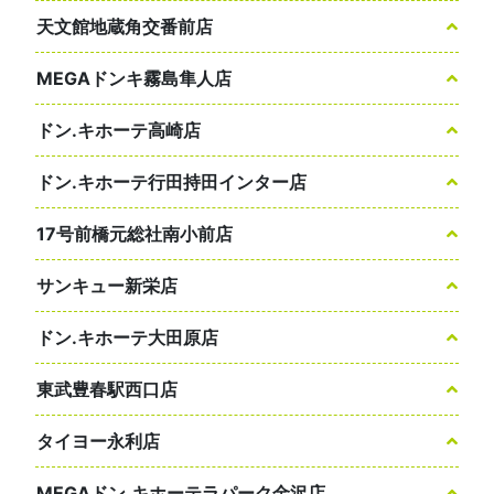
天文館地蔵角交番前店
MEGAドンキ霧島隼人店
ドン.キホーテ高崎店
ドン.キホーテ行田持田インター店
17号前橋元総社南小前店
サンキュー新栄店
ドン.キホーテ大田原店
東武豊春駅西口店
タイヨー永利店
MEGAドン.キホーテラパーク金沢店