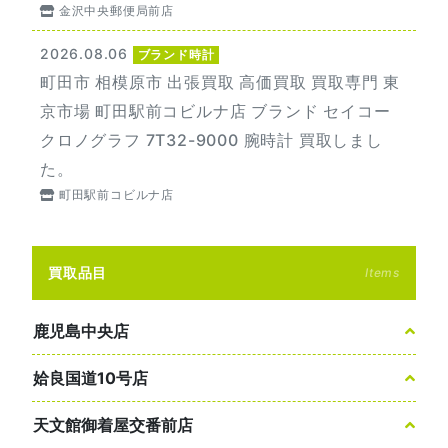
金沢中央郵便局前店
2026.08.06
ブランド時計
町田市 相模原市 出張買取 高価買取 買取専門 東
京市場 町田駅前コビルナ店 ブランド セイコー
クロノグラフ 7T32-9000 腕時計 買取しまし
た。
町田駅前コビルナ店
買取品目
Items
鹿児島中央店
姶良国道10号店
天文館御着屋交番前店