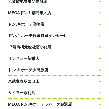
天文館地蔵角交番前店
MEGAドンキ霧島隼人店
ドン.キホーテ高崎店
ドン.キホーテ行田持田インター店
17号前橋元総社南小前店
サンキュー新栄店
ドン.キホーテ大田原店
東武豊春駅西口店
タイヨー永利店
MEGAドン.キホーテラパーク金沢店