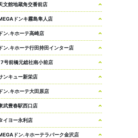
天文館地蔵角交番前店
MEGAドンキ霧島隼人店
ドン.キホーテ高崎店
ドン.キホーテ行田持田インター店
17号前橋元総社南小前店
サンキュー新栄店
ドン.キホーテ大田原店
東武豊春駅西口店
タイヨー永利店
MEGAドン.キホーテラパーク金沢店