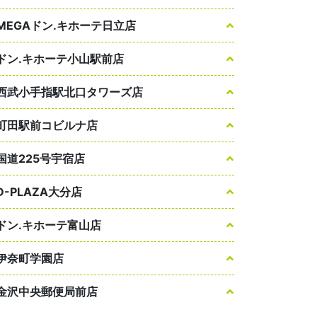
MEGAドン.キホーテ日立店
ドン.キホーテ小山駅前店
西武小手指駅北口タワーズ店
町田駅前コビルナ店
国道225号宇宿店
D-PLAZA大分店
ドン.キホーテ富山店
伊奈町学園店
金沢中央郵便局前店