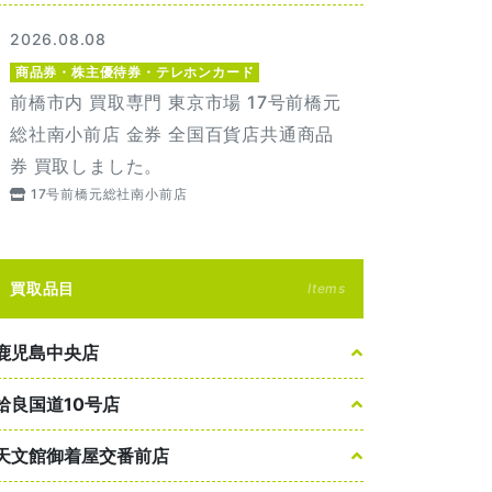
2026.08.08
商品券・株主優待券・テレホンカード
前橋市内 買取専門 東京市場 17号前橋元
総社南小前店 金券 全国百貨店共通商品
券 買取しました。
17号前橋元総社南小前店
買取品目
Items
鹿児島中央店
姶良国道10号店
天文館御着屋交番前店