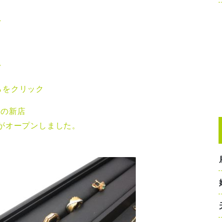
ク
ク
らをクリック
望の新店
がオープンしました。