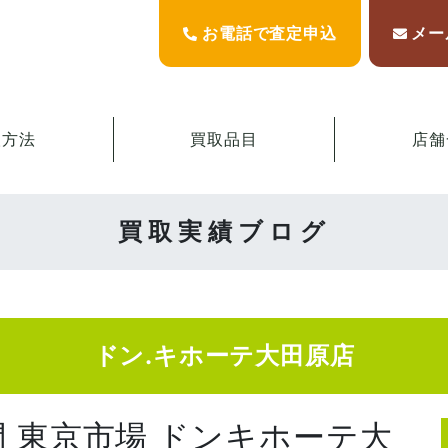
お電話で査定申込
メー
取方法
買取品目
店舗
買取実績ブログ
ドン.キホーテ大田原店
門 東京市場 ドンキホーテ大