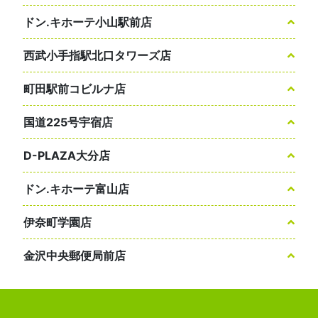
ドン.キホーテ小山駅前店
西武小手指駅北口タワーズ店
町田駅前コビルナ店
国道225号宇宿店
D-PLAZA大分店
ドン.キホーテ富山店
伊奈町学園店
金沢中央郵便局前店