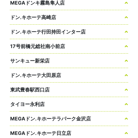
MEGAドンキ霧島隼人店
ドン.キホーテ高崎店
ドン.キホーテ行田持田インター店
17号前橋元総社南小前店
サンキュー新栄店
ドン.キホーテ大田原店
東武豊春駅西口店
タイヨー永利店
MEGAドン.キホーテラパーク金沢店
MEGAドン.キホーテ日立店