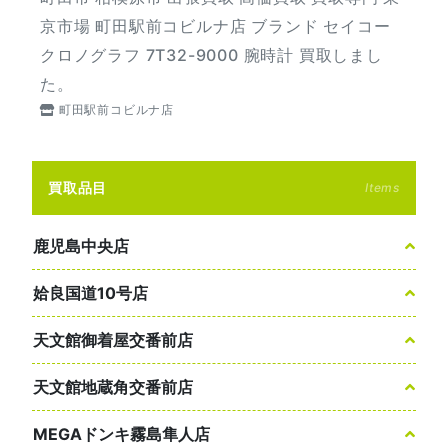
京市場 町田駅前コビルナ店 ブランド セイコー
クロノグラフ 7T32-9000 腕時計 買取しまし
た。
町田駅前コビルナ店
買取品目
Items
鹿児島中央店
姶良国道10号店
天文館御着屋交番前店
天文館地蔵角交番前店
MEGAドンキ霧島隼人店