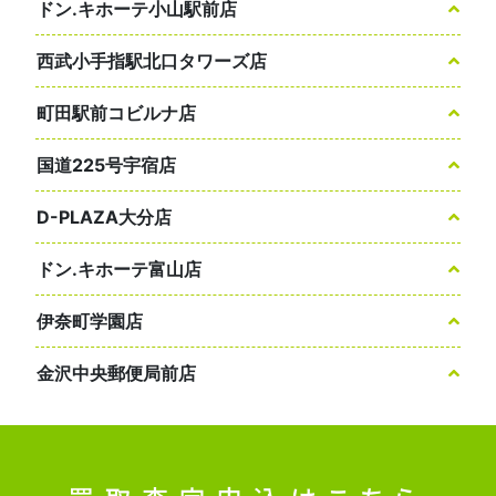
ドン.キホーテ小山駅前店
西武小手指駅北口タワーズ店
町田駅前コビルナ店
国道225号宇宿店
D-PLAZA大分店
ドン.キホーテ富山店
伊奈町学園店
金沢中央郵便局前店