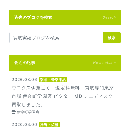
過去のブログを検索
Search
検索
最近の記事
New column
2026.08.06
楽器・音楽用品
ウニクス伊奈近く！査定料無料！買取専門東京
市場 伊奈町学園店 ビクター MD ミニディスク
買取しました。
伊奈町学園店
2026.08.06
洋酒・焼酎