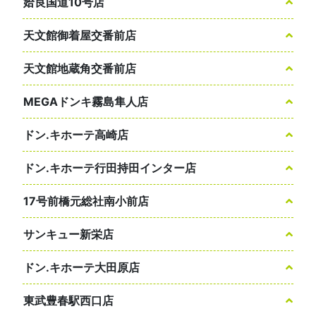
姶良国道10号店
天文館御着屋交番前店
天文館地蔵角交番前店
MEGAドンキ霧島隼人店
ドン.キホーテ高崎店
ドン.キホーテ行田持田インター店
17号前橋元総社南小前店
サンキュー新栄店
ドン.キホーテ大田原店
東武豊春駅西口店