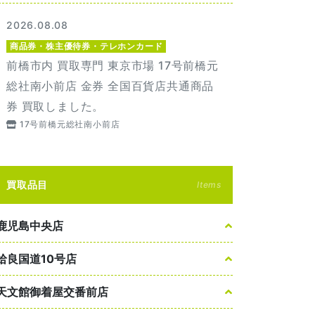
2026.08.08
商品券・株主優待券・テレホンカード
前橋市内 買取専門 東京市場 17号前橋元
総社南小前店 金券 全国百貨店共通商品
券 買取しました。
17号前橋元総社南小前店
買取品目
Items
鹿児島中央店
姶良国道10号店
天文館御着屋交番前店