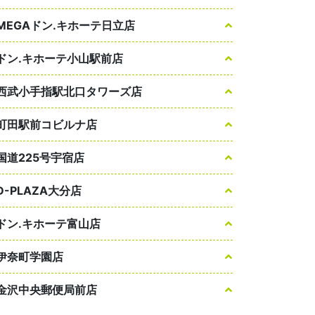
MEGAドン.キホーテ日立店
ドン.キホーテ小山駅前店
西武小手指駅北口タワーズ店
町田駅前コビルナ店
国道225号宇宿店
D-PLAZA大分店
ドン.キホーテ富山店
伊奈町学園店
金沢中央郵便局前店