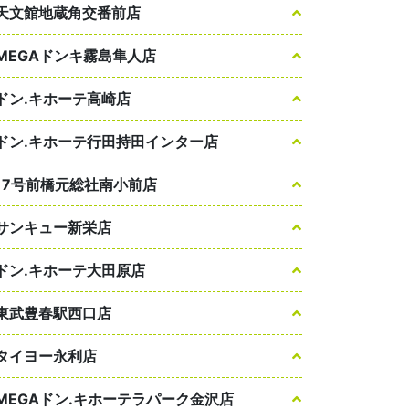
天文館地蔵角交番前店
MEGAドンキ霧島隼人店
ドン.キホーテ高崎店
ドン.キホーテ行田持田インター店
17号前橋元総社南小前店
サンキュー新栄店
ドン.キホーテ大田原店
東武豊春駅西口店
タイヨー永利店
MEGAドン.キホーテラパーク金沢店