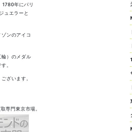
1780年にパリ
ジュエラーと
メゾンのアイコ
五輪）のメダル
です。
うございます。
買取専門東京市場。