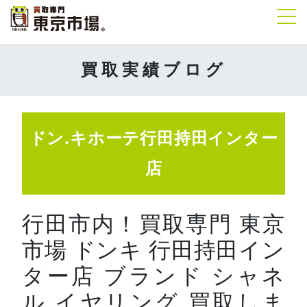
Tog
買取実績ブログ
ドン.キホーテ行田持田インター
店
行田市内！買取専門 東京
市場 ドンキ 行田持田イン
ター店 ブランド シャネ
ル イヤリング 買取しま