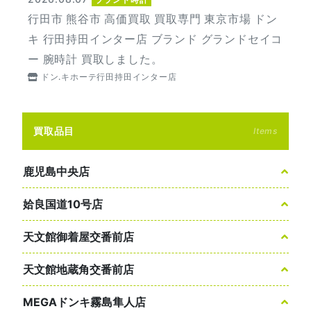
行田市 熊谷市 高価買取 買取専門 東京市場 ドン
キ 行田持田インター店 ブランド グランドセイコ
ー 腕時計 買取しました。
ドン.キホーテ行田持田インター店
買取品目
Items
鹿児島中央店
姶良国道10号店
天文館御着屋交番前店
天文館地蔵角交番前店
MEGAドンキ霧島隼人店