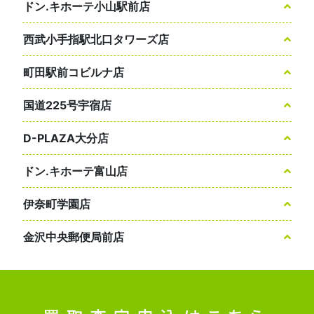
ドン.キホーテ小山駅前店
西武小手指駅北口タワーズ店
町田駅前コビルナ店
国道225号宇宿店
D-PLAZA大分店
ドン.キホーテ富山店
伊奈町学園店
金沢中央郵便局前店