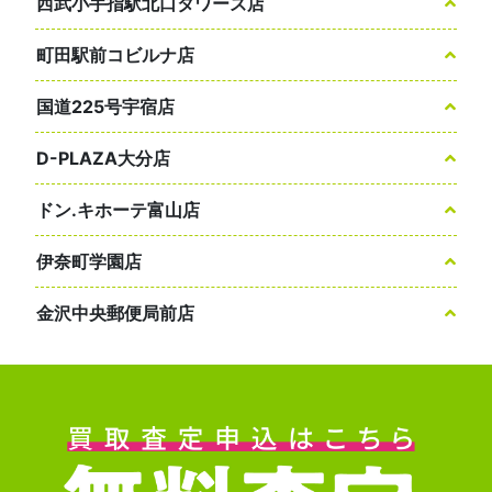
西武小手指駅北口タワーズ店
町田駅前コビルナ店
国道225号宇宿店
D-PLAZA大分店
ドン.キホーテ富山店
伊奈町学園店
金沢中央郵便局前店