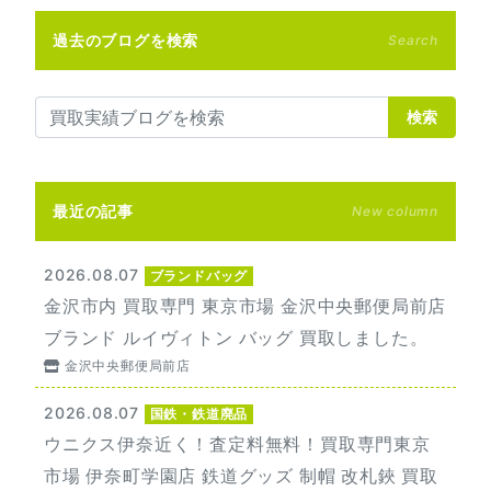
過去のブログを検索
Search
検索
最近の記事
New column
2026.08.07
ブランドバッグ
金沢市内 買取専門 東京市場 金沢中央郵便局前店
ブランド ルイヴィトン バッグ 買取しました。
金沢中央郵便局前店
2026.08.07
国鉄・鉄道廃品
ウニクス伊奈近く！査定料無料！買取専門東京
市場 伊奈町学園店 鉄道グッズ 制帽 改札鋏 買取