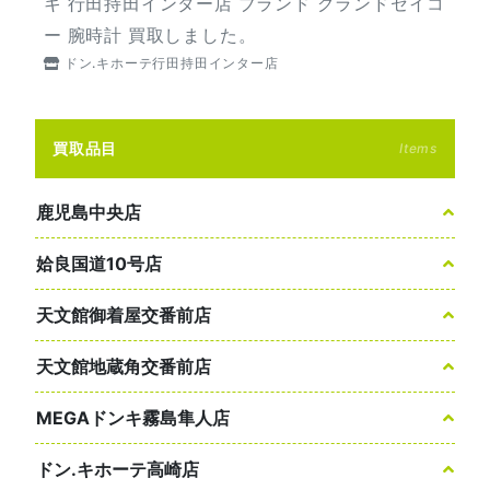
キ 行田持田インター店 ブランド グランドセイコ
ー 腕時計 買取しました。
ドン.キホーテ行田持田インター店
買取品目
Items
鹿児島中央店
姶良国道10号店
天文館御着屋交番前店
天文館地蔵角交番前店
MEGAドンキ霧島隼人店
ドン.キホーテ高崎店