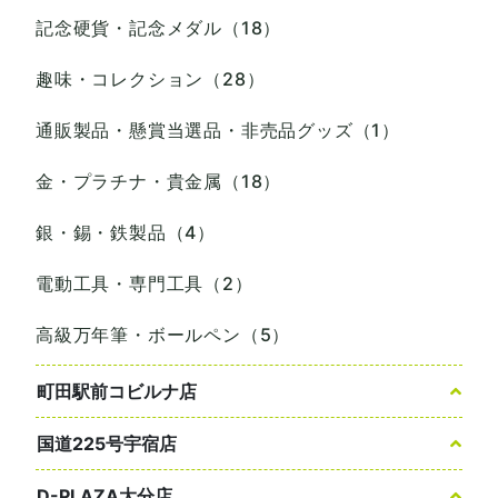
記念硬貨・記念メダル（18）
趣味・コレクション（28）
通販製品・懸賞当選品・非売品グッズ（1）
金・プラチナ・貴金属（18）
銀・錫・鉄製品（4）
電動工具・専門工具（2）
高級万年筆・ボールペン（5）
町田駅前コビルナ店
国道225号宇宿店
D-PLAZA大分店