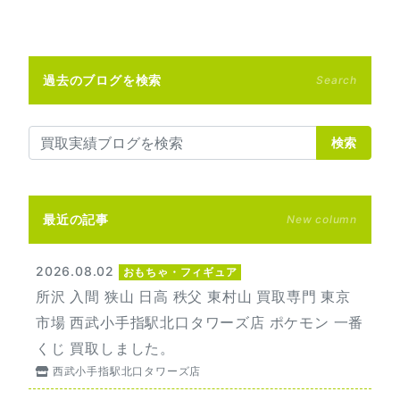
過去のブログを検索
Search
検索
最近の記事
New column
2026.08.02
おもちゃ・フィギュア
所沢 入間 狭山 日高 秩父 東村山 買取専門 東京
市場 西武小手指駅北口タワーズ店 ポケモン 一番
くじ 買取しました。
西武小手指駅北口タワーズ店