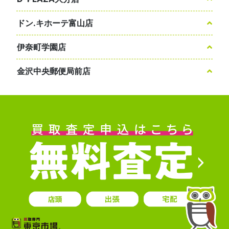
ドン.キホーテ富山店
伊奈町学園店
金沢中央郵便局前店