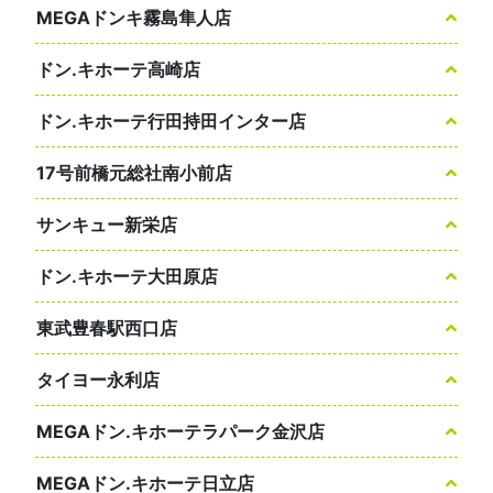
MEGAドンキ霧島隼人店
ドン.キホーテ高崎店
ドン.キホーテ行田持田インター店
17号前橋元総社南小前店
サンキュー新栄店
ドン.キホーテ大田原店
東武豊春駅西口店
タイヨー永利店
MEGAドン.キホーテラパーク金沢店
MEGAドン.キホーテ日立店