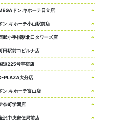
MEGAドン.キホーテ日立店
ドン.キホーテ小山駅前店
西武小手指駅北口タワーズ店
町田駅前コビルナ店
国道225号宇宿店
D-PLAZA大分店
ドン.キホーテ富山店
伊奈町学園店
金沢中央郵便局前店