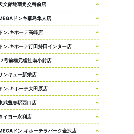
天文館地蔵角交番前店
MEGAドンキ霧島隼人店
ドン.キホーテ高崎店
ドン.キホーテ行田持田インター店
17号前橋元総社南小前店
サンキュー新栄店
ドン.キホーテ大田原店
東武豊春駅西口店
タイヨー永利店
MEGAドン.キホーテラパーク金沢店