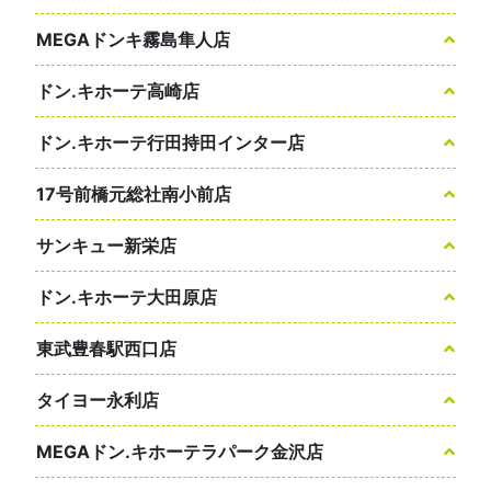
MEGAドンキ霧島隼人店
ドン.キホーテ高崎店
ドン.キホーテ行田持田インター店
17号前橋元総社南小前店
サンキュー新栄店
ドン.キホーテ大田原店
東武豊春駅西口店
タイヨー永利店
MEGAドン.キホーテラパーク金沢店