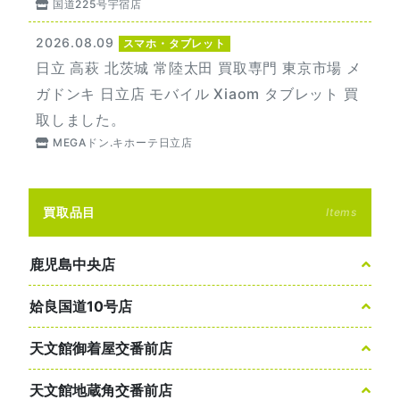
国道225号宇宿店
2026.08.09
スマホ・タブレット
日立 高萩 北茨城 常陸太田 買取専門 東京市場 メ
ガドンキ 日立店 モバイル Xiaom タブレット 買
取しました。
MEGAドン.キホーテ日立店
買取品目
Items
鹿児島中央店
姶良国道10号店
天文館御着屋交番前店
天文館地蔵角交番前店