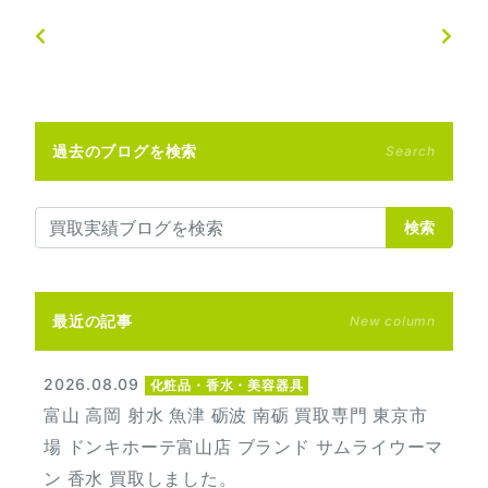
過去のブログを検索
Search
検索
最近の記事
New column
2026.08.09
化粧品・香水・美容器具
富山 高岡 射水 魚津 砺波 南砺 買取専門 東京市
場 ドンキホーテ富山店 ブランド サムライウーマ
ン 香水 買取しました。