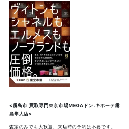
<
霧島市
買取専門東京市場
MEGA
ドン
.
キホーテ霧
島隼人店
>
査定のみでも大歓迎。来店時の予約は不要です。