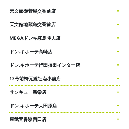
天文館御着屋交番前店
天文館地蔵角交番前店
MEGAドンキ霧島隼人店
ドン.キホーテ高崎店
ドン.キホーテ行田持田インター店
17号前橋元総社南小前店
サンキュー新栄店
ドン.キホーテ大田原店
東武豊春駅西口店