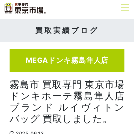
Tog
買取実績ブログ
MEGAドンキ霧島隼人店
霧島市 買取専門 東京市場
ドンキホーテ霧島隼人店
ブランド ルイヴィトン
バッグ 買取しました。
2025.06.13