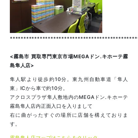
***********************************************
<
霧島市
買取専門東京市場
MEGA
ドン
.
キホーテ霧
島隼人店
>
隼人駅より徒歩約10分。東九州自動車道「隼人
東」ICから車で約10分。
アクロスプラザ隼人敷地内のMEGAドン.キホーテ
霧島隼人店内正面入口を入りまして
右に曲がったすぐの場所に店舗を構えておりま
す。
霧島隼人店マップはこちらをクリック