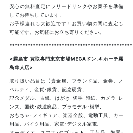
安心の無料査定にフリードリンクやお菓子を準備
してお待ちしています。
お子様連れも大歓迎です！お買い物の間に査定も
可能です。お気軽にお立ち寄りください。
***********************************************
<
霧島市
買取専門東京市場
MEGA
ドン
.
キホーテ霧
島隼人店
>
取り扱い品目は【貴金属、ブランド品、金券、ノ
ベルティ、金貨･銀貨、記念硬貨、
記念メダル、古銭、はがき･切手･印紙、カメラ･レ
ンズ、国鉄･鉄道廃品、プラモデル･模型、
おもちゃ･フィギュア、楽器全般、電動工具、カー
用品、バイク用品、家電･デジタル家電、
オーディオ、スマホ･タブレット、工芸品、陶器･