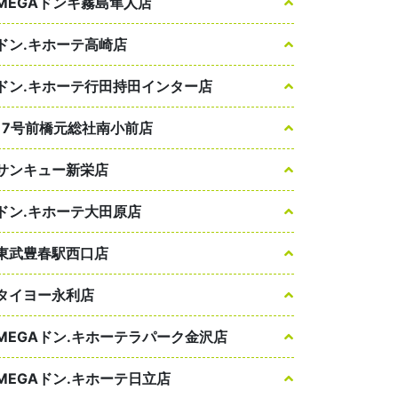
MEGAドンキ霧島隼人店
ドン.キホーテ高崎店
ドン.キホーテ行田持田インター店
17号前橋元総社南小前店
サンキュー新栄店
ドン.キホーテ大田原店
東武豊春駅西口店
タイヨー永利店
MEGAドン.キホーテラパーク金沢店
MEGAドン.キホーテ日立店