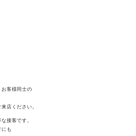
。
、お客様同士の
。
ご来店ください。
寧な接客です。
方にも