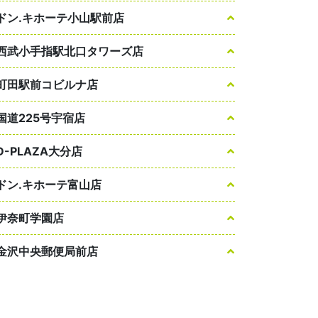
ドン.キホーテ小山駅前店
西武小手指駅北口タワーズ店
町田駅前コビルナ店
国道225号宇宿店
D-PLAZA大分店
ドン.キホーテ富山店
伊奈町学園店
金沢中央郵便局前店