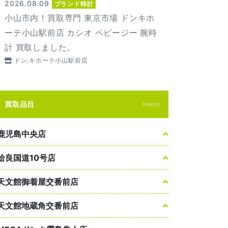
2026.08.09
ブランド時計
小山市内！買取専門 東京市場 ドンキホ
ーテ小山駅前店 カシオ ベビージー 腕時
計 買取しました。
ドン.キホーテ小山駅前店
買取品目
Items
鹿児島中央店
姶良国道10号店
天文館御着屋交番前店
天文館地蔵角交番前店