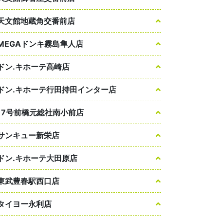
天文館地蔵角交番前店
MEGAドンキ霧島隼人店
ドン.キホーテ高崎店
ドン.キホーテ行田持田インター店
17号前橋元総社南小前店
サンキュー新栄店
ドン.キホーテ大田原店
東武豊春駅西口店
タイヨー永利店