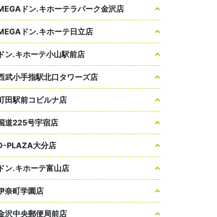
MEGAドン.キホーテラパーク金沢店
MEGAドン.キホーテ日立店
ドン.キホーテ小山駅前店
西武小手指駅北口タワーズ店
町田駅前コビルナ店
国道225号宇宿店
D-PLAZA大分店
ドン.キホーテ富山店
伊奈町学園店
金沢中央郵便局前店