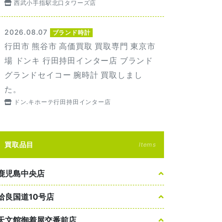
西武小手指駅北口タワーズ店
2026.08.07
ブランド時計
行田市 熊谷市 高価買取 買取専門 東京市
場 ドンキ 行田持田インター店 ブランド
グランドセイコー 腕時計 買取しまし
た。
ドン.キホーテ行田持田インター店
買取品目
Items
鹿児島中央店
姶良国道10号店
天文館御着屋交番前店